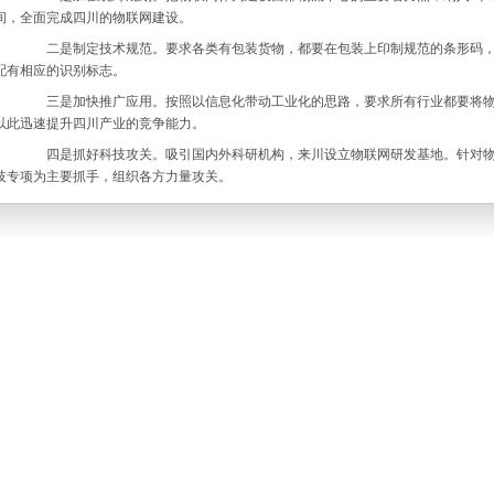
间，全面完成四川的物联网建设。
二是制定技术规范。要求各类有包装货物，都要在包装上印制规范的条形码，
配有相应的识别标志。
三是加快推广应用。按照以信息化带动工业化的思路，要求所有行业都要将物
以此迅速提升四川产业的竞争能力。
四是抓好科技攻关。吸引国内外科研机构，来川设立物联网研发基地。针对物
技专项为主要抓手，组织各方力量攻关。
五是发展相关产业。建立专门的物联网工业园区，吸引生产物联网设备的电子
兴产业。