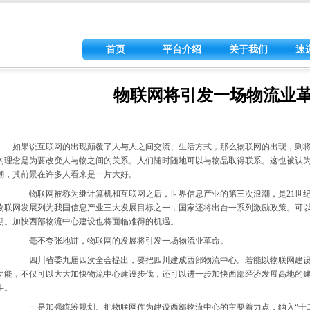
首页
平台介绍
关于我们
速
物联网将引发一场物流业
如果说互联网的出现颠覆了人与人之间交流、生活方式，那么物联网的出现，则
的理念是为要改变人与物之间的关系。人们随时随地可以与物品取得联系。这也被认
潮，其前景在许多人看来是一片大好。
物联网被称为继计算机和互联网之后，世界信息产业的第三次浪潮，是21世纪
物联网发展列为我国信息产业三大发展目标之一，国家还将出台一系列激励政策。可
期。加快西部物流中心建设也将面临难得的机遇。
毫不夸张地讲，物联网的发展将引发一场物流业革命。
四川省委九届四次全会提出，要把四川建成西部物流中心。若能以物联网建设
功能，不仅可以大大加快物流中心建设步伐，还可以进一步加快西部经济发展高地的
手。
一是加强统筹规划。把物联网作为建设西部物流中心的主要着力点，纳入“十二