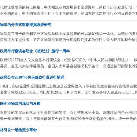
代物流业发展的特点衡量，中国物流业的发展是非常缓慢的，尚处于起步发展初期，
不小的差距。中国的物流业正处于大变革的前夕，第四方物流对物流行业的促进是本质
物流的分布式数据挖掘系统研究
物流是在电子商务和第三方物流基础上发展起来的可以满足物流一体化、系统化的要
流解决方案提供者。第四方物流最重要的作用是以IT技术为依托，最大限度地整合物流资
政局举行座谈会纪念《邮政法》施行一周年
政局9月17日在人民大会堂举行座谈会，纪念修订后的《中华人民共和国邮政法》（
委员、全国人大法律委委员、全国人大常委会副秘书长李连宁，交通运输部副部长徐祖远
政局公布2010年8月份邮政行业运行情况
0年1-8月，邮政企业和全国规模以上快递企业业务收入（不包括邮政储蓄银行直接营业收入）
量累计完成1253.8亿元，同比增长20%。8月份当月，全行业业务收入完成99.5亿元，同比增
国企业物流的现状与发展
业物流的发展远远落后于社会物流的发展，而且整体水平不高。越来越多的企业把供
统一规划里去，着手与供应商建立合作关系.随着经济全球化趋势的增强，统一开放的全
将引发一场物流业革命