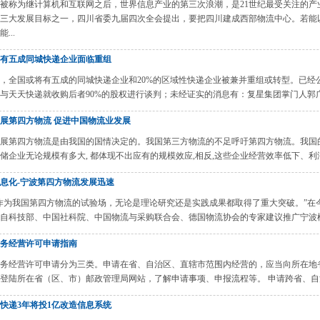
被称为继计算机和互联网之后，世界信息产业的第三次浪潮，是21世纪最受关注的产
三大发展目标之一，四川省委九届四次全会提出，要把四川建成西部物流中心。若能
...
有五成同城快递企业面临重组
，全国或将有五成的同城快递企业和20%的区域性快递企业被兼并重组或转型。已经
与天天快递就收购后者90%的股权进行谈判；未经证实的消息有：复星集团掌门人郭广
展第四方物流 促进中国物流业发展
展第四方物流是由我国的国情决定的。我国第三方物流的不足呼吁第四方物流。我国
储企业无论规模有多大, 都体现不出应有的规模效应,相反,这些企业经营效率低下、利润
息化-宁波第四方物流发展迅速
作为我国第四方物流的试验场，无论是理论研究还是实践成果都取得了重大突破。”在今
自科技部、中国社科院、中国物流与采购联合会、德国物流协会的专家建议推广宁波模式
务经营许可申请指南
务经营许可申请分为三类。申请在省、自治区、直辖市范围内经营的，应当向所在地
登陆所在省（区、市）邮政管理局网站，了解申请事项、申报流程等。 申请跨省、自治
快递3年将投1亿改造信息系统