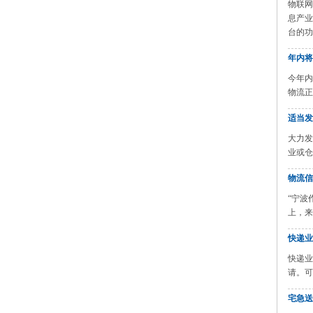
物联网
息产业
台的功能
年内将
今年内
物流正
适当发
大力发
业或仓
物流信
“宁波
上，来
快递业
快递业
请。可
宅急送