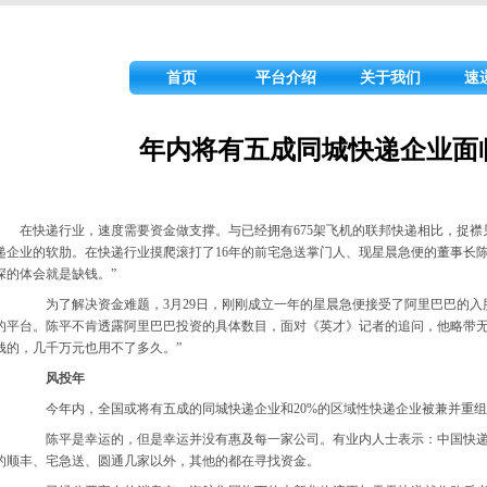
首页
平台介绍
关于我们
速
年内将有五成同城快递企业面
在快递行业，速度需要资金做支撑。与已经拥有675架飞机的
联邦快递
相比，捉襟
递企业的软肋。在快递行业摸爬滚打了16年的前宅急送掌门人、现星晨急便的董事长
深的体会就是缺钱。”
为了解决资金难题，3月29日，刚刚成立一年的星晨急便接受了阿里巴巴的入
的平台。陈平不肯透露阿里巴巴投资的具体数目，面对《英才》记者的追问，他略带无
钱的，几千万元也用不了多久。”
风投年
今年内，全国或将有五成的
同城快递
企业和20%的区域性快递企业被兼并重
陈平是幸运的，但是幸运并没有惠及每一家公司。有业内人士表示：中国快递
的顺丰、宅急送、圆通几家以外，其他的都在寻找资金。