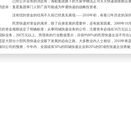
已经公开宣布的消息有：海航集团旗下的大新华物流正与天天快递就收购后者9
消息有：复星集团掌门人郭广昌可能成为
申通快递
的战略投资者。
没有找到资金的结局不久前已经真实展现——2010年初，有着12年历史的深
民营快递对资金的渴求，除了自身发展的需要外，还有政策因素。2009年10
司
的资金规模设定了明确标准：从事
同城快递
业务的公司，注册资本必须在50万元以上
国际业务，200万元以上。而现有的行业数据显示：目前约80%的民营快递企业不符
盟是大部分小型民营快递企业眼下发展的必由之路。大多数业内人士相信，2010年将是
顾问公司的预测，今年内，全国或有50%的同城快递企业和20%的区域性快递企业将
副秘书长邵钟林看来，这个行业现在也已经到了借助外力快速发展的时候：“中国快递
空间很大。去年新《邮政法》实施后，这个行业有了正式的法律地位，业外资金进入更
正略钧策合伙人吕谋笃也认同这样的观点——今年是本土快递企业的一个“坎”
过，淘汰弱小将逐渐聚集企业规模，这对整个行业来说是好事。”
行业巨变在即，对快递企业来说，这究竟是最好的时刻还是最坏的时刻？
与民营快递企业的兴奋点不同，业内的热闹和喧嚣没有打动
联邦快递
这样的
裁、中国区总裁陈嘉良在接受《英才》记者采访时表示：“(目前联邦快递在中国)完全
阶段。”
2006年1月，国内快递业务刚刚对外资全面放开，联邦快递就把之前与天津大
了下来。这次收购花费了4亿美元，联邦快递获得了大田集团在国内89个地区的快递业
在陈嘉良看来，在这次“可以被称作业界典范”的吞并之后，联邦快递在中国不
给我们提供了很大的平台，现在的重点是怎么发挥这个平台的效果。”