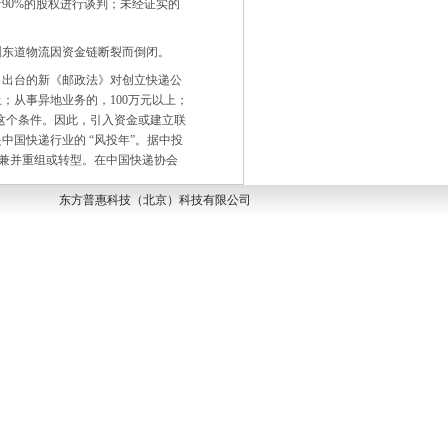
0%的股权进行谈判；未经证实的
圳东道物流因资金链断裂而倒闭。
月出台的新《邮政法》对创立
快递公
；从事异地业务的，100万元以上；
合这个条件。因此，引入资金或建立联
中国快递行业的 “风投年”。据中投
被兼并重组或转型。在中国快递协会
行业目前处在供不应求的阶段，市场
有安全感。”
东方普惠科技（北京）科技有限公司
：“可能有很多企业迈不过去，不
跨国快递巨头。联邦快递高级副总
没有收购计划。我们已经过了收购的
田集团组建的合资公司的股份全部买
务资产和全部的
国际快递
业务资产。
需要再进行收购了：“这次收购已经