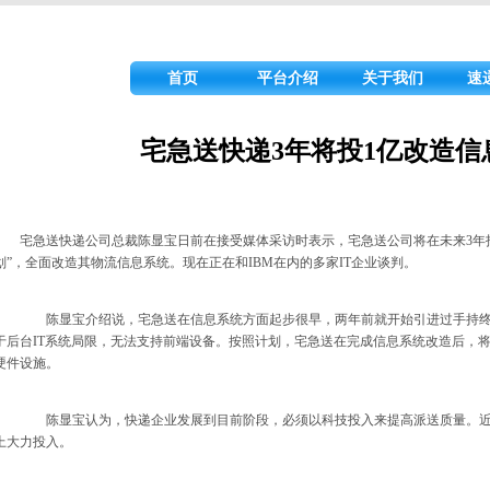
首页
平台介绍
关于我们
速
宅急送快递3年将投1亿改造信
宅急送快递公司总裁陈显宝日前在接受媒体采访时表示，宅急送公司将在未来3年
划”，全面改造其物流信息系统。现在正在和IBM在内的多家IT企业谈判。
陈显宝介绍说，宅急送在信息系统方面起步很早，两年前就开始引进过手持终
于后台IT系统局限，无法支持前端设备。按照计划，宅急送在完成信息系统改造后，
硬件设施。
陈显宝认为，快递企业发展到目前阶段，必须以科技投入来提高派送质量。近年
上大力投入。